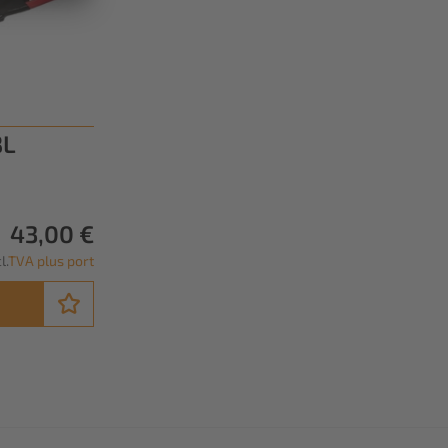
BL
43,00 €
l.
TVA plus port