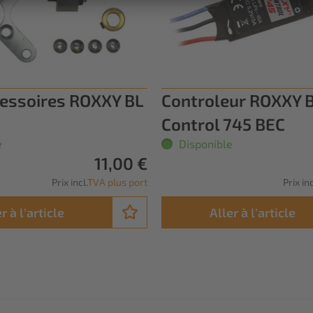
cessoires ROXXY BL
Controleur ROXXY 
Control 745 BEC
e
Disponible
11,00 €
Prix incl.
TVA plus port
Prix inc
r à l'article
Aller à l'article