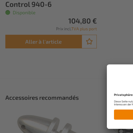
Control 940-6
Disponible
104,80 €
Prix incl.
TVA plus port
Aller à l'article
Accessoires recommandés