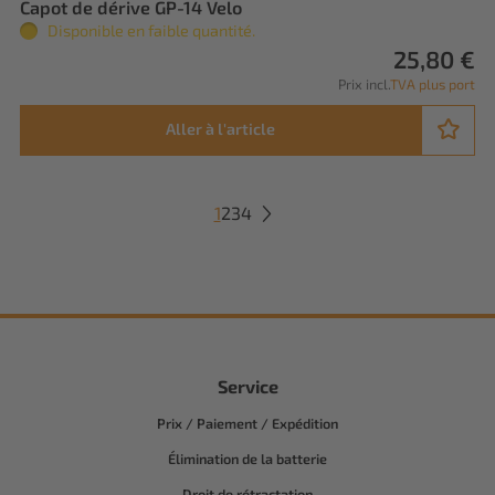
Capot de dérive GP-14 Velo
Disponible en faible quantité.
25,80 €
Prix incl.
TVA plus port
Aller à l'article
1
2
3
4
Service
Prix / Paiement / Expédition
Élimination de la batterie
Droit de rétractation