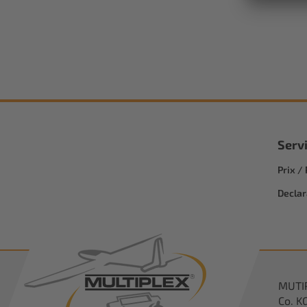
Serv
Prix /
Declar
MUTI
Co. K