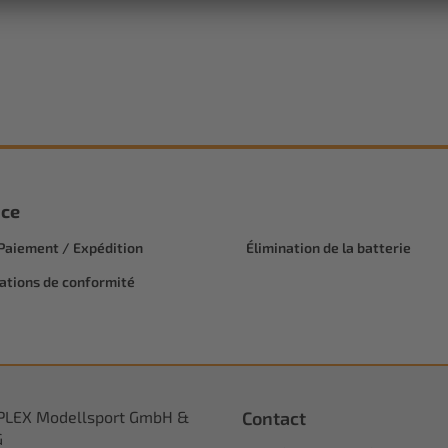
ice
 Paiement / Expédition
Élimination de la batterie
ations de conformité
PLEX Modellsport GmbH &
Contact
G