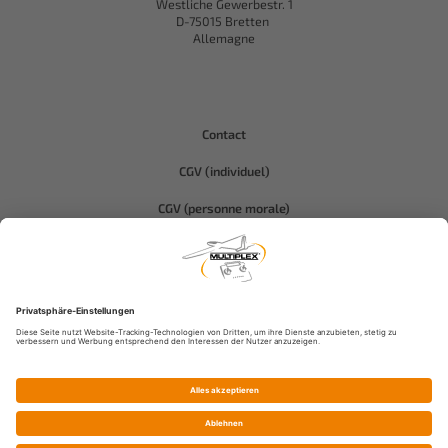
Westliche Gewerbestr. 1
D-75015 Bretten
Allemagne
Contact
CGV (individuel)
CGV (personne morale)
Protection des données
Compliance-Hitec
Informations légales