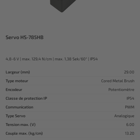
Servo HS-785HB
4,8-6 V | max. 129,4 N/cm | max. 1,38 Sek/60° | IP54
Largeur (mm)
29.00
Type moteur
Cored Metal Brush
Encodeur
Potentiomètre
Classe de protection IP
IP54
Communication
PWM
Type Servo
Analogique
Tension max. (V)
6.00
Couple max. (kg/cm)
13.20