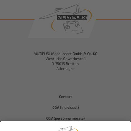
MUTIPLEX Modellsport GmbH & Co. KG
Westliche Gewerbestr. 1
D-75015 Bretten
Allemagne
Contact
CGV (individuel)
CGV (personne morale)
Protection des données