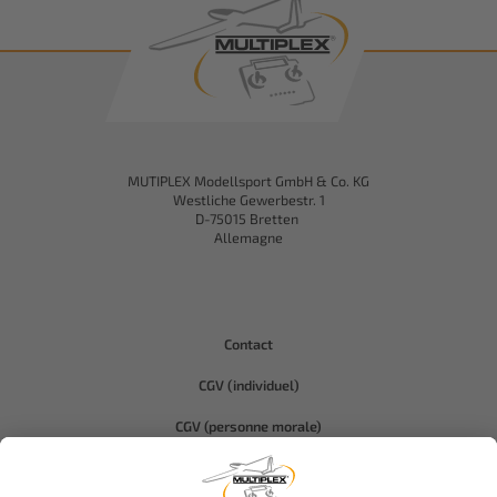
MUTIPLEX Modellsport GmbH & Co. KG
Westliche Gewerbestr. 1
D-75015 Bretten
Allemagne
Contact
CGV (individuel)
CGV (personne morale)
Protection des données