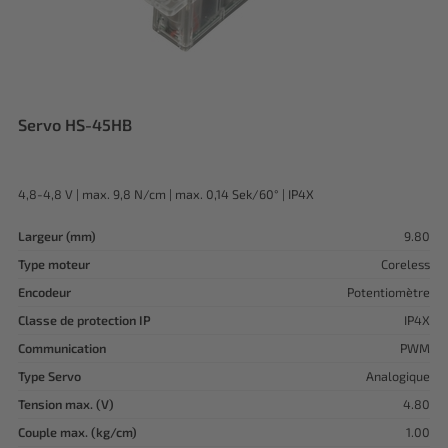
Servo HS-45HB
4,8-4,8 V | max. 9,8 N/cm | max. 0,14 Sek/60° | IP4X
Largeur (mm)
9.80
Type moteur
Coreless
Encodeur
Potentiomètre
Classe de protection IP
IP4X
Communication
PWM
Type Servo
Analogique
Tension max. (V)
4.80
Couple max. (kg/cm)
1.00