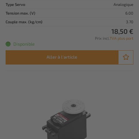
Type Servo
Analogique
Tension max. (V)
6.00
Couple max. (kg/cm)
3.70
18,50 €
Prix incl.
TVA plus port
Disponible
Aller à l'article