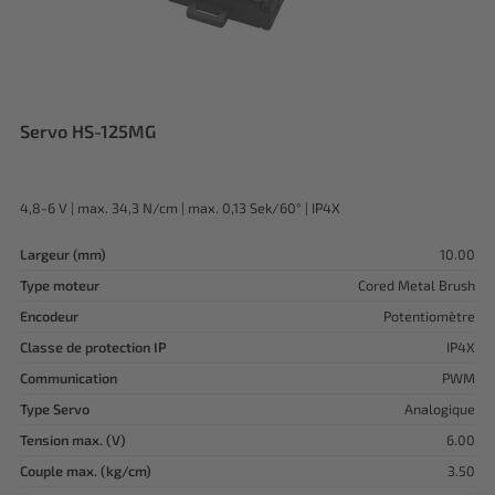
Servo HS-125MG
4,8-6 V | max. 34,3 N/cm | max. 0,13 Sek/60° | IP4X
Largeur (mm)
10.00
Type moteur
Cored Metal Brush
Encodeur
Potentiomètre
Classe de protection IP
IP4X
Communication
PWM
Type Servo
Analogique
Tension max. (V)
6.00
Couple max. (kg/cm)
3.50