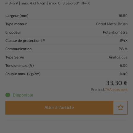
4,8-6 V | max. 47,1 N/cm | max. 0,13 Sek/60° | IP4X
Largeur (mm)
16.80
Type moteur
Cored Metal Brush
Encodeur
Potentiomètre
Classe de protection IP
IP4X
Communication
PWM
Type Servo
Analogique
Tension max. (V)
6.00
Couple max. (kg/cm)
4.40
33,30 €
Prix incl.
TVA plus port
Disponible
Aller à l'article