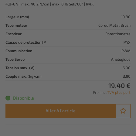
4,8-6 V | max. 40,2 N/cm | max. 0,16 Sek/60° | IP4X
Largeur (mm)
19.80
Type moteur
Cored Metal Brush
Encodeur
Potentiomètre
Classe de protection IP
IP4X
Communication
PWM
Type Servo
Analogique
Tension max. (V)
6.00
Couple max. (kg/cm)
3.90
19,40 €
Prix incl.
TVA plus port
Disponible
Aller à l'article