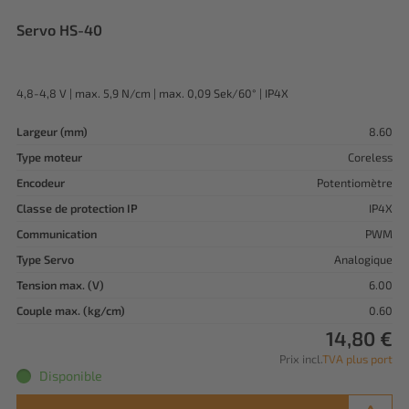
Servo HS-40
4,8-4,8 V | max. 5,9 N/cm | max. 0,09 Sek/60° | IP4X
Largeur (mm)
8.60
Type moteur
Coreless
Encodeur
Potentiomètre
Classe de protection IP
IP4X
Communication
PWM
Type Servo
Analogique
Tension max. (V)
6.00
Couple max. (kg/cm)
0.60
14,80 €
Prix incl.
TVA plus port
Disponible