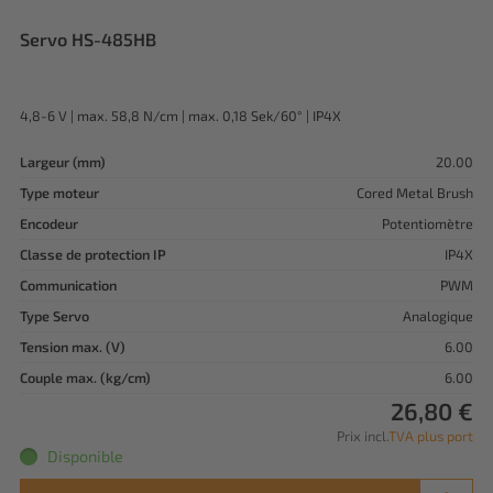
Servo HS-485HB
4,8-6 V | max. 58,8 N/cm | max. 0,18 Sek/60° | IP4X
Largeur (mm)
20.00
Type moteur
Cored Metal Brush
Encodeur
Potentiomètre
Classe de protection IP
IP4X
Communication
PWM
Type Servo
Analogique
Tension max. (V)
6.00
Couple max. (kg/cm)
6.00
26,80 €
Prix incl.
TVA plus port
Disponible