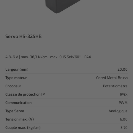
Servo HS-325HB
4,8-6 V | max. 36,3 N/cm | max. 0,15 Sek/60° | IP4X
Largeur (mm)
20.00
Type moteur
Cored Metal Brush
Encodeur
Potentiomètre
Classe de protection IP
IP4X
Communication
PWM
Type Servo
Analogique
Tension max. (V)
6.00
Couple max. (kg/cm)
3.70