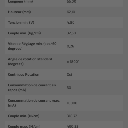
Longueur (mm)
66,00
Hauteur (mm)
62,10
Tension min. (V)
4,80
Couple min. (kg/cm)
32,50
Vitesse Réglage min. (sec/60
0,26
degrees)
Angle de rotation standard
± 1800°
(degrees)
Contniuos Rotation
Oui
Consommation de courant en
30
repos (mA)
Consommation de courant max.
10000
(mA)
Couple min. (N/cm)
318,72
Couple max. (N/cm)
490,33