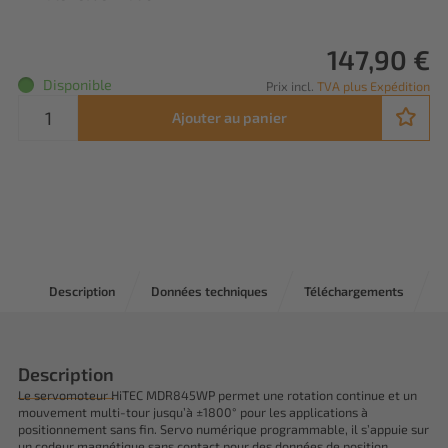
147,90 €
Disponible
Prix incl.
TVA plus Expédition
Ajouter au panier
Description
Données techniques
Téléchargements
A
Description
Le servomoteur HiTEC MDR845WP permet une rotation continue et un
mouvement multi-tour jusqu’à ±1800° pour les applications à
positionnement sans fin. Servo numérique programmable, il s’appuie sur
un codeur magnétique sans contact pour des données de position