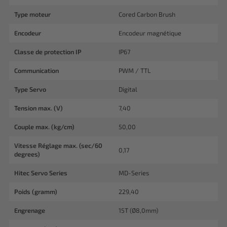
Type moteur
Cored Carbon Brush
Encodeur
Encodeur magnétique
Classe de protection IP
IP67
Communication
PWM / TTL
Type Servo
Digital
Tension max. (V)
7,40
Couple max. (kg/cm)
50,00
Vitesse Réglage max. (sec/60
0,17
degrees)
Hitec Servo Series
MD-Series
Poids (gramm)
229,40
Engrenage
15T (Ø8,0mm)