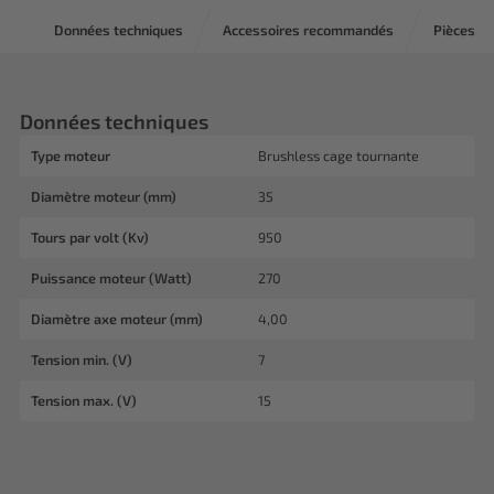
Données techniques
Accessoires recommandés
Pièces d
Données techniques
Type moteur
Brushless cage tournante
Diamètre moteur (mm)
35
Tours par volt (Kv)
950
Puissance moteur (Watt)
270
Diamètre axe moteur (mm)
4,00
Tension min. (V)
7
Tension max. (V)
15