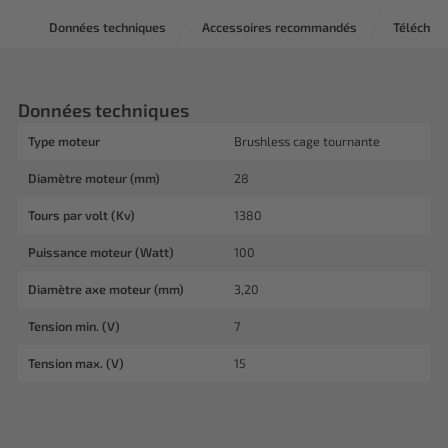
Données techniques
Accessoires recommandés
Téléchar
Données techniques
Type moteur
Brushless cage tournante
Diamètre moteur (mm)
28
Tours par volt (Kv)
1380
Puissance moteur (Watt)
100
Diamètre axe moteur (mm)
3,20
Tension min. (V)
7
Tension max. (V)
15