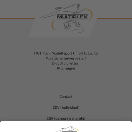
MUTIPLEX Modellsport GmbH & Co. KG
Westliche Gewerbestr. 1
D-75015 Bretten
Allemagne
Contact
CGV (individuel)
CGV (personne morale)
Protection des données