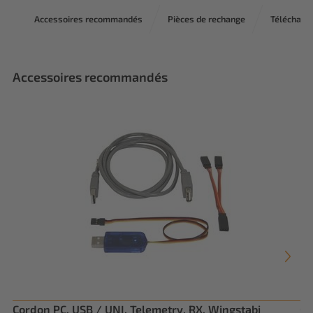
Accessoires recommandés
Pièces de rechange
Télécharg
Accessoires recommandés
Cordon PC, USB / UNI, Telemetry, RX, Wingstabi
Ca