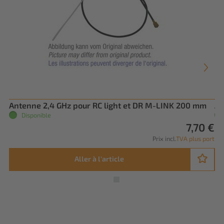
Antenne 2,4 GHz pour RC light et DR M-LINK 200 mm
An
Disponible
7,70 €
Prix incl.
TVA plus port
Aller à l'article