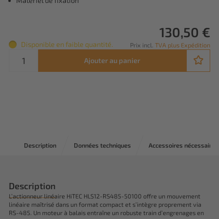
Matériel de fixation
130,50 €
Disponible en faible quantité.
Prix incl.
TVA plus Expédition
Ajouter au panier
Description
Données techniques
Accessoires nécessaires
Description
L’actionneur linéaire HiTEC HLS12-RS485-50100 offre un mouvement
linéaire maîtrisé dans un format compact et s’intègre proprement via
RS-485. Un moteur à balais entraîne un robuste train d’engrenages en