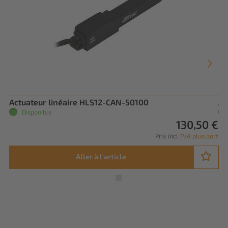
Actuateur linéaire HLS12-CAN-50100
Ac
Disponible
130,50 €
Prix incl.
TVA plus port
Aller à l'article