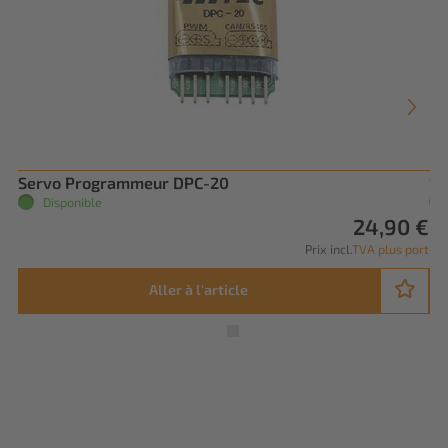
Servo Programmeur DPC-20
Se
Disponible
24,90 €
Prix incl.
TVA plus port
Aller à l'article