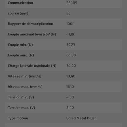
Communication
RS485
course (mm)
50
Rapport de démultiplication
100:1
Couple maximal levé à 6V (N)
41,19
Couple min. (N)
39,23
Couple max. (N)
60,80
Charge latérale maximale (N)
30,00
Vitesse min. (mm/s)
10,40
Vitesse max. (mm/s)
16,10
Tension min. (V)
4,00
Tension max. (V)
8,40
Type moteur
Cored Metal Brush