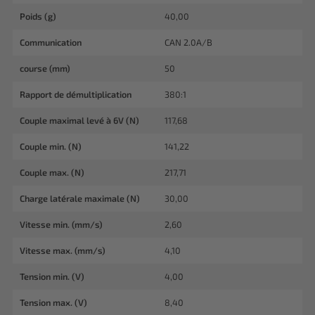
Poids (g)
40,00
Communication
CAN 2.0A/B
course (mm)
50
Rapport de démultiplication
380:1
Couple maximal levé à 6V (N)
117,68
Couple min. (N)
141,22
Couple max. (N)
217,71
Charge latérale maximale (N)
30,00
Vitesse min. (mm/s)
2,60
Vitesse max. (mm/s)
4,10
Tension min. (V)
4,00
Tension max. (V)
8,40