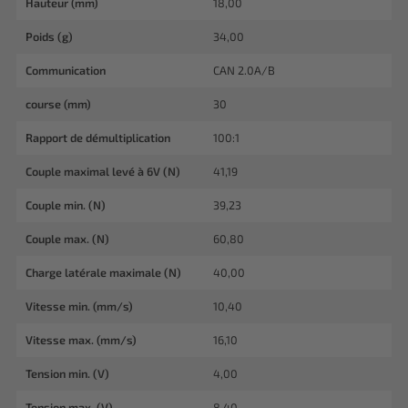
Hauteur (mm)
18,00
Poids (g)
34,00
Communication
CAN 2.0A/B
course (mm)
30
Rapport de démultiplication
100:1
Couple maximal levé à 6V (N)
41,19
Couple min. (N)
39,23
Couple max. (N)
60,80
Charge latérale maximale (N)
40,00
Vitesse min. (mm/s)
10,40
Vitesse max. (mm/s)
16,10
Tension min. (V)
4,00
Tension max. (V)
8,40