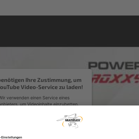
benötigen Ihre Zustimmung, um
ouTube Video-Service zu laden!
Wir verwenden einen Service eines
anbieters, um Videoinhalte einzubetten.
 Service kann Daten zu Ihren Aktivitäten
n. Bitte lesen Sie die Details durch und
en Sie der Nutzung des Service zu, um
dieses Video anzusehen.