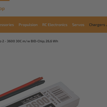
op
essories
Propulsion
RC Electronics
Servos
Chargers 
 2 - 3600 30C m/w BID-Chip; 26,6 Wh