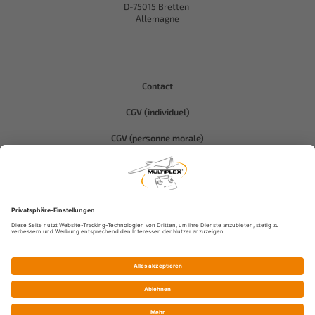
D-75015 Bretten
Allemagne
Contact
CGV (individuel)
CGV (personne morale)
Protection des données
Compliance-Hitec
Informations légales