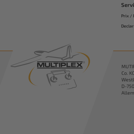
Serv
Prix /
Declar
MUTI
Co. K
Westl
D-750
Alle