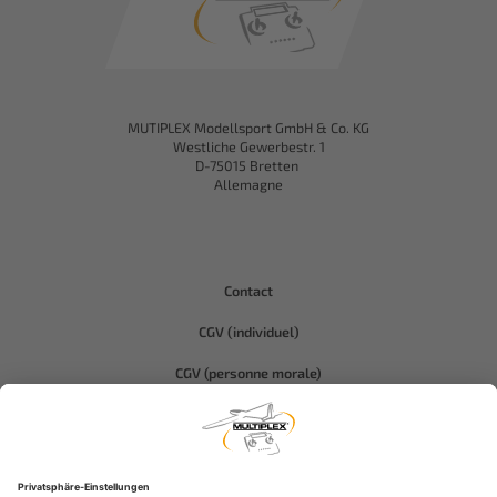
MUTIPLEX Modellsport GmbH & Co. KG
Westliche Gewerbestr. 1
D-75015 Bretten
Allemagne
Contact
CGV (individuel)
CGV (personne morale)
Protection des données
Compliance-Hitec
Informations légales