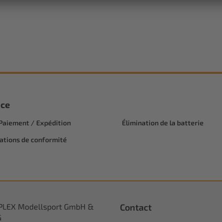
ice
 Paiement / Expédition
Élimination de la batterie
ations de conformité
PLEX Modellsport GmbH &
Contact
G