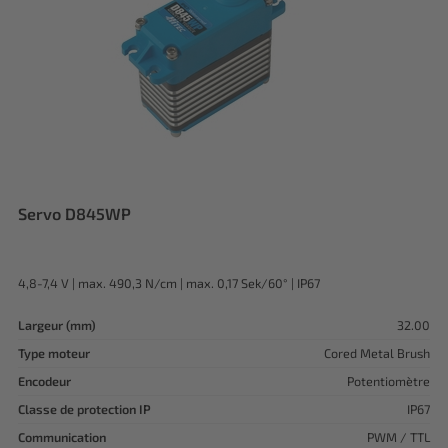
Servo D845WP
4,8-7,4 V | max. 490,3 N/cm | max. 0,17 Sek/60° | IP67
Largeur (mm)
32.00
Type moteur
Cored Metal Brush
Encodeur
Potentiomètre
Classe de protection IP
IP67
Communication
PWM / TTL