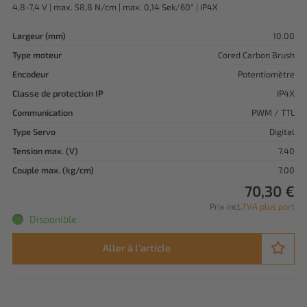
4,8-7,4 V | max. 58,8 N/cm | max. 0,14 Sek/60° | IP4X
Largeur (mm)
10.00
Type moteur
Cored Carbon Brush
Encodeur
Potentiomètre
Classe de protection IP
IP4X
Communication
PWM / TTL
Type Servo
Digital
Tension max. (V)
7.40
Couple max. (kg/cm)
7.00
70,30 €
Prix incl.
TVA plus port
Disponible
Aller à l'article