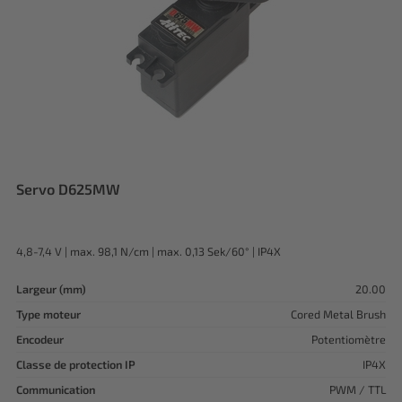
Servo D625MW
4,8-7,4 V | max. 98,1 N/cm | max. 0,13 Sek/60° | IP4X
Largeur (mm)
20.00
Type moteur
Cored Metal Brush
Encodeur
Potentiomètre
Classe de protection IP
IP4X
Communication
PWM / TTL