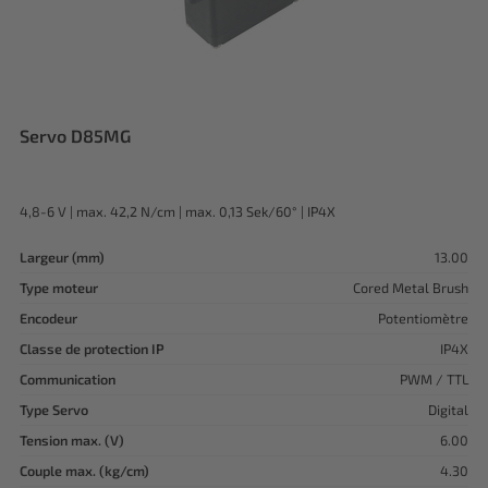
Servo D85MG
4,8-6 V | max. 42,2 N/cm | max. 0,13 Sek/60° | IP4X
Largeur (mm)
13.00
Type moteur
Cored Metal Brush
Encodeur
Potentiomètre
Classe de protection IP
IP4X
Communication
PWM / TTL
Type Servo
Digital
Tension max. (V)
6.00
Couple max. (kg/cm)
4.30