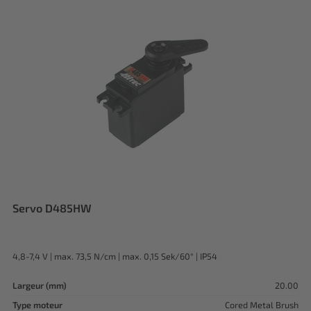
Servo D485HW
4,8-7,4 V | max. 73,5 N/cm | max. 0,15 Sek/60° | IP54
Largeur (mm)
20.00
Type moteur
Cored Metal Brush