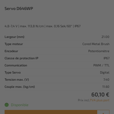
Servo D646WP
4,8-7,4 V | max. 113,8 N/cm | max. 0,16 Sek/60° | IP67
Largeur (mm)
21.00
Type moteur
Cored Metal Brush
Encodeur
Potentiomètre
Classe de protection IP
IP67
Communication
PWM / TTL
Type Servo
Digital
Tension max. (V)
7.40
Couple max. (kg/cm)
11.60
60,10 €
Prix incl.
TVA plus port
Disponible