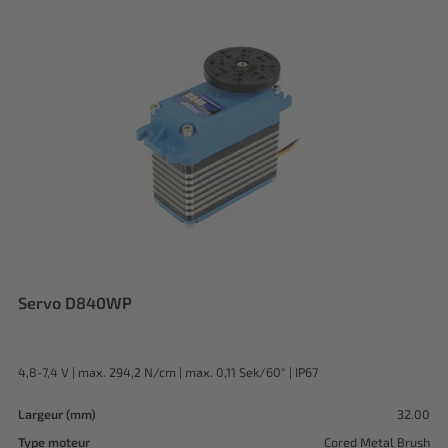
Servo D840WP
4,8-7,4 V | max. 294,2 N/cm | max. 0,11 Sek/60° | IP67
Largeur (mm)
32.00
Type moteur
Cored Metal Brush