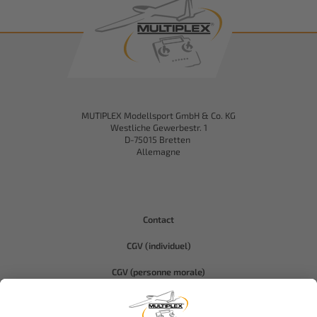
MUTIPLEX Modellsport GmbH & Co. KG
Westliche Gewerbestr. 1
D-75015 Bretten
Allemagne
Contact
CGV (individuel)
CGV (personne morale)
Protection des données