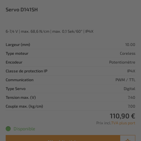
Servo D141SH
6-7,4 V | max. 68,6 N/cm | max. 0,1 Sek/60° | IP4X
Largeur (mm)
10.00
Type moteur
Coreless
Encodeur
Potentiomètre
Classe de protection IP
IP4X
Communication
PWM / TTL
Type Servo
Digital
Tension max. (V)
7.40
Couple max. (kg/cm)
7.00
110,90 €
Prix incl.
TVA plus port
Disponible