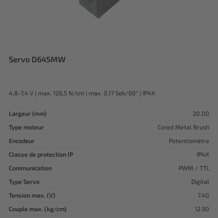
Servo D645MW
4,8-7,4 V | max. 126,5 N/cm | max. 0,17 Sek/60° | IP4X
Largeur (mm)
20.00
Type moteur
Cored Metal Brush
Encodeur
Potentiomètre
Classe de protection IP
IP4X
Communication
PWM / TTL
Type Servo
Digital
Tension max. (V)
7.40
Couple max. (kg/cm)
12.90