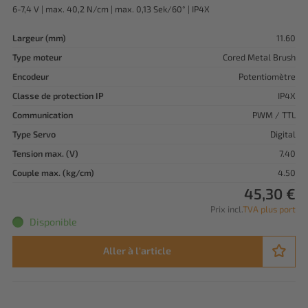
6-7,4 V | max. 40,2 N/cm | max. 0,13 Sek/60° | IP4X
Largeur (mm)
11.60
Type moteur
Cored Metal Brush
Encodeur
Potentiomètre
Classe de protection IP
IP4X
Communication
PWM / TTL
Type Servo
Digital
Tension max. (V)
7.40
Couple max. (kg/cm)
4.50
45,30 €
Prix incl.
TVA plus port
Disponible
Aller à l'article