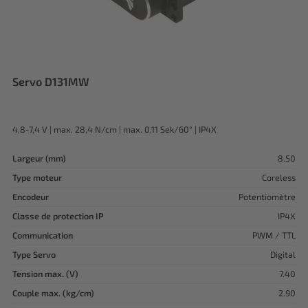
Servo D131MW
4,8-7,4 V | max. 28,4 N/cm | max. 0,11 Sek/60° | IP4X
Largeur (mm)
8.50
Type moteur
Coreless
Encodeur
Potentiomètre
Classe de protection IP
IP4X
Communication
PWM / TTL
Type Servo
Digital
Tension max. (V)
7.40
Couple max. (kg/cm)
2.90