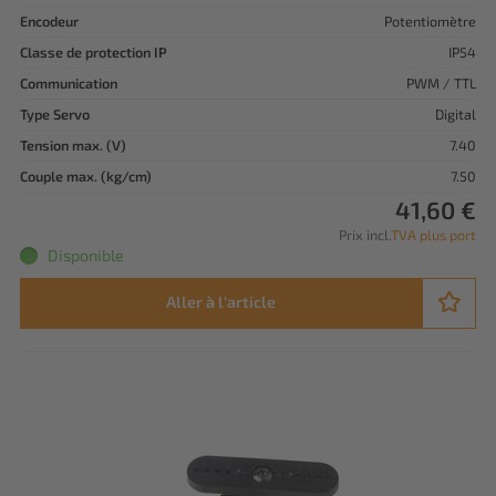
Encodeur
Potentiomètre
Classe de protection IP
IP54
Communication
PWM / TTL
Type Servo
Digital
Tension max. (V)
7.40
Couple max. (kg/cm)
7.50
41,60 €
Prix incl.
TVA plus port
Disponible
Aller à l'article