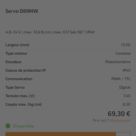
Servo D89MW
4,8-7,4 V | max. 72,6 N/cm | max. 0,11 Sek/60° | IP4X
Largeur (mm)
13.00
Type moteur
Coreless
Encodeur
Potentiomètre
Classe de protection IP
IP4X
Communication
PWM / TTL
Type Servo
Digital
Tension max. (V)
7.40
Couple max. (kg/cm)
8.50
69,30 €
Prix incl.
TVA plus port
Disponible