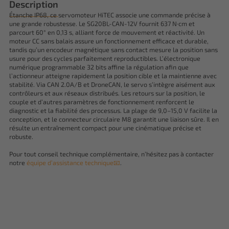
Description
Étanche IP68, ce servomoteur HiTEC associe une commande précise à
une grande robustesse. Le SG20BL-CAN-12V fournit 637 N·cm et
parcourt 60° en 0,13 s, alliant force de mouvement et réactivité. Un
moteur CC sans balais assure un fonctionnement efficace et durable,
tandis qu’un encodeur magnétique sans contact mesure la position sans
usure pour des cycles parfaitement reproductibles. L’électronique
numérique programmable 32 bits affine la régulation afin que
l’actionneur atteigne rapidement la position cible et la maintienne avec
stabilité. Via CAN 2.0A/B et DroneCAN, le servo s’intègre aisément aux
contrôleurs et aux réseaux distribués. Les retours sur la position, le
couple et d’autres paramètres de fonctionnement renforcent le
diagnostic et la fiabilité des processus. La plage de 9,0–15,0 V facilite la
conception, et le connecteur circulaire M8 garantit une liaison sûre. Il en
résulte un entraînement compact pour une cinématique précise et
robuste.
Pour tout conseil technique complémentaire, n’hésitez pas à contacter
notre
équipe d’assistance technique📧
.