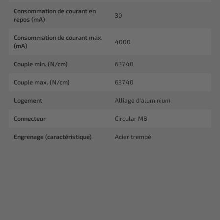
Consommation de courant en
30
repos (mA)
Consommation de courant max.
4000
(mA)
Couple min. (N/cm)
637,40
Couple max. (N/cm)
637,40
Logement
Alliage d'aluminium
Connecteur
Circular M8
Engrenage (caractéristique)
Acier trempé