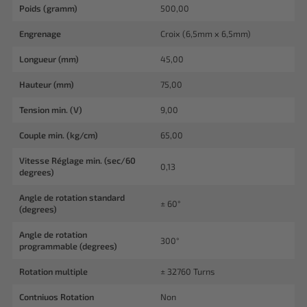
Poids (gramm)
500,00
Engrenage
Croix (6,5mm x 6,5mm)
Longueur (mm)
45,00
Hauteur (mm)
75,00
Tension min. (V)
9,00
Couple min. (kg/cm)
65,00
Vitesse Réglage min. (sec/60
0,13
degrees)
Angle de rotation standard
± 60°
(degrees)
Angle de rotation
300°
programmable (degrees)
Rotation multiple
± 32760 Turns
Contniuos Rotation
Non