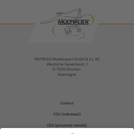
MUTIPLEX Modellsport GmbH & Co. KG
Westliche Gewerbestr. 1
D-75015 Bretten
Allemagne
Contact
CGV (individuel)
CGV (personne morale)