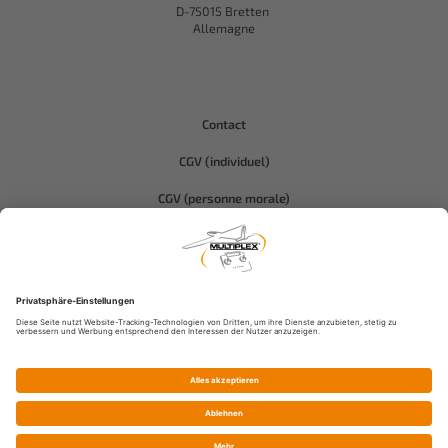
D-75015 Bretten
Allemagne
Contact
CGV (individuel)
CGV (personne morale)
Protection des données
Compliance-Hitec
Informations légales