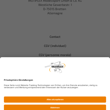
MUTIPLEX Modellsport GmbH & Co. KG
Westliche Gewerbestr. 1
D-75015 Bretten
Allemagne
Contact
CGV (individuel)
CGV (personne morale)
Protection des données
Compliance-Hitec
Informations légales