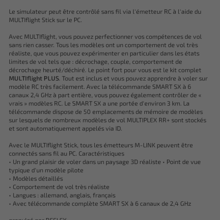
Le simulateur peut être contrôlé sans fil via l'émetteur RC à l'aide du
MULTIflight Stick sur le PC.
Avec MULTIflight, vous pouvez perfectionner vos compétences de vol
sans rien casser. Tous les modèles ont un comportement de vol très
réaliste, que vous pouvez expérimenter en particulier dans les états
limites de vol tels que : décrochage, couple, comportement de
décrochage heurté/déchiré. Le point fort pour vous est le kit complet
MULTIflight PLUS
. Tout est inclus et vous pouvez apprendre à voler sur
modèle RC très facilement. Avec la télécommande SMART SX à 6
canaux 2,4 GHz à part entière, vous pouvez également contrôler de «
vrais » modèles RC. Le SMART SX a une portée d'environ 3 km. La
télécommande dispose de 50 emplacements de mémoire de modèles
sur lesquels de nombreux modèles de vol MULTIPLEX RR+ sont stockés
et sont automatiquement appelés via ID.
Avec le MULTIflight Stick, tous les émetteurs M-LINK peuvent être
connectés sans fil au PC. Caractéristiques
• Un grand plaisir de voler dans un paysage 3D réaliste • Point de vue
typique d'un modèle pilote
• Modèles détaillés
• Comportement de vol très réaliste
• Langues : allemand, anglais, français
• Avec télécommande complète SMART SX à 6 canaux de 2,4 GHz