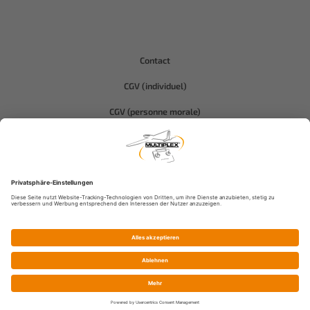
Contact
CGV (individuel)
CGV (personne morale)
Protection des données
Compliance-Hitec
Informations légales
© Multiplex Modellsport GmbH & Co.KG