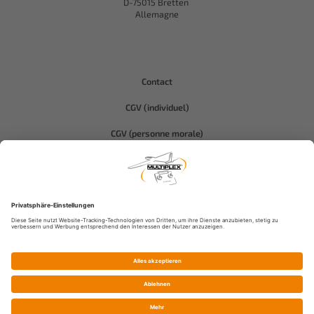
D-75015 Bretten
Allemagne
Contact
CGV (individuel)
CGV (personne morale)
Protection des données
Compliance-Hitec
Informations légales