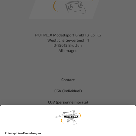
MUTIPLEX Modellsport GmbH & Co. KG
Westliche Gewerbestr. 1
D-75015 Bretten
Allemagne
Contact
CGV (individuel)
CGV (personne morale)
Protection des données
Compliance-Hitec
Informations légales