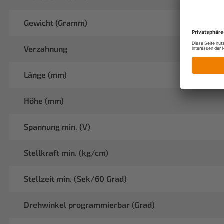
Gewicht (Gramm)
Verzahnung
Länge (mm)
Höhe (mm)
Spannung min. (V)
Stellkraft min. (kg/cm)
Stellzeit min. (Sek/60 Grad)
Drehwinkel programmierbar (Grad)