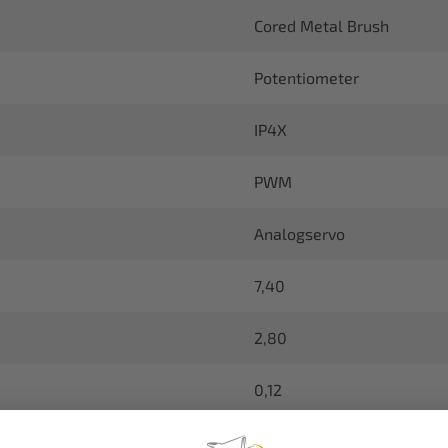
Cored Metal Brush
Potentiometer
IP4X
PWM
Analogservo
7,40
2,80
0,12
HSR-Serie