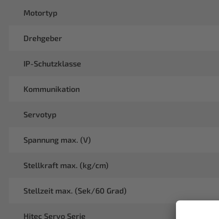
Motortyp
Drehgeber
IP-Schutzklasse
Kommunikation
Servotyp
Spannung max. (V)
Stellkraft max. (kg/cm)
Stellzeit max. (Sek/60 Grad)
Hitec Servo Serie