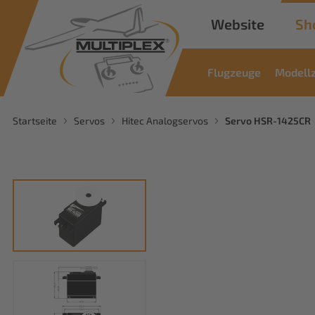
Website
Sh
Flugzeuge
Modell
Startseite
Servos
Hitec Analogservos
Servo HSR-1425CR