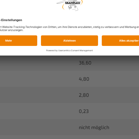
41,70
H24T (Ø6,0mm)
40,60
36,60
4,80
2,80
0,23
nicht möglich