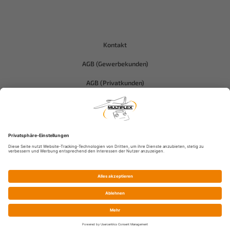
Kontakt
AGB (Gewerbekunden)
AGB (Privatkunden)
Datenschutz
Compliance-Hitec
Impressum
© Multiplex Modellsport GmbH & Co.KG