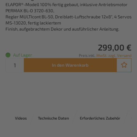
ELAPOR®-Modell 100% fertig gebaut, inklusive Antriebsmotor
PERMAX BL-O 3720-630,
Regler MULTIcont BL-50, Dreiblatt-Luftschraube 12x8", 4 Servos
MS-13020, fertig lackiertem
Finish, aufgebrachtem Dekor und ausführlicher Anleitung.
299,00 €
Auf Lager
Preis inkl.
MwSt. zzgl. Versand
In den Warenkorb
Videos
Technische Daten
Erforderliches Zubehör
Ers