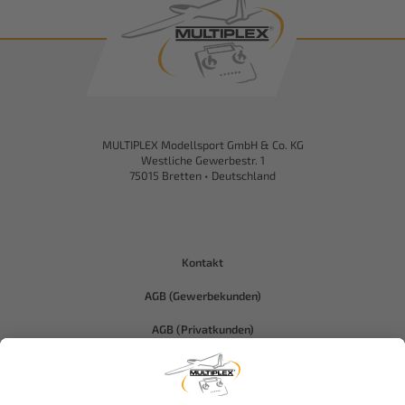
MULTIPLEX Modellsport GmbH & Co. KG
Westliche Gewerbestr. 1
75015 Bretten • Deutschland
Kontakt
AGB (Gewerbekunden)
AGB (Privatkunden)
Datenschutz
Compliance-Hitec