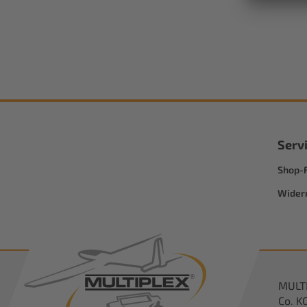
Serv
Shop-
Wider
MULT
Co. K