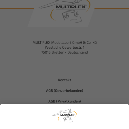
MULTIPLEX Modellsport GmbH & Co. KG
Westliche Gewerbestr. 1
75015 Bretten • Deutschland
Kontakt
AGB (Gewerbekunden)
AGB (Privatkunden)
Datenschutz
Compliance-Hitec