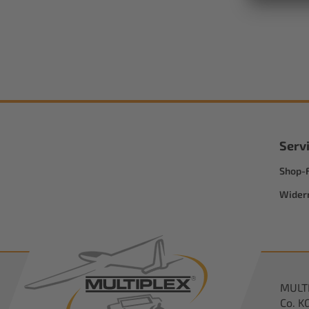
Serv
Shop-
Wider
MULT
Co. K