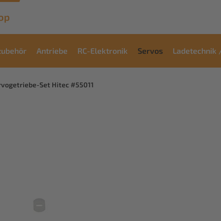
op
zubehör
Antriebe
RC-Elektronik
Servos
Ladetechnik 
rvogetriebe-Set Hitec #55011