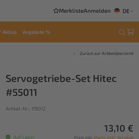
Merkliste
Anmelden
DE
/ Akkus
Angebote %
Zurück zur Artikelübersicht
Servogetriebe-Set Hitec
#55011
Artikel-Nr.: 119012
13,10 €
Auf Lager
Preis inkl.
MwSt. zzgl. Versand