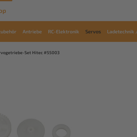
op
zubehör
Antriebe
RC-Elektronik
Servos
Ladetechnik 
rvogetriebe-Set Hitec #55003