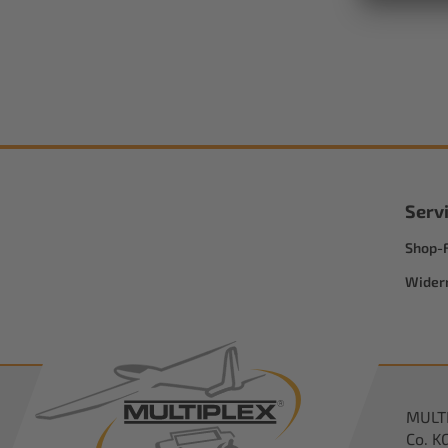
Serv
Shop-
Wider
MULT
Co. K