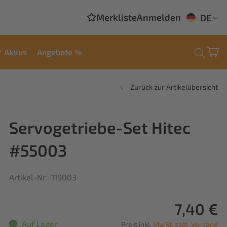
Merkliste
Anmelden
DE
/ Akkus
Angebote %
Zurück zur Artikelübersicht
Servogetriebe-Set Hitec
#55003
Artikel-Nr.: 119003
7,40 €
Auf Lager
Preis inkl.
MwSt. zzgl. Versand