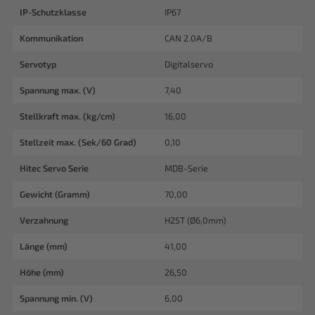
IP-Schutzklasse
IP67
Kommunikation
CAN 2.0A/B
Servotyp
Digitalservo
Spannung max. (V)
7,40
Stellkraft max. (kg/cm)
16,00
Stellzeit max. (Sek/60 Grad)
0,10
Hitec Servo Serie
MDB-Serie
Gewicht (Gramm)
70,00
Verzahnung
H25T (Ø6,0mm)
Länge (mm)
41,00
Höhe (mm)
26,50
Spannung min. (V)
6,00