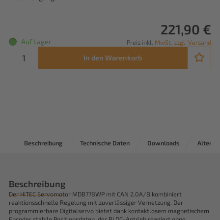
221,90 €
Auf Lager
Preis inkl.
MwSt. zzgl. Versand
In den Warenkorb
Beschreibung
Technische Daten
Downloads
Alternat
Beschreibung
Der HiTEC Servomotor MDB778WP mit CAN 2.0A/B kombiniert
reaktionsschnelle Regelung mit zuverlässiger Vernetzung. Der
programmierbare Digitalservo bietet dank kontaktlosem magnetischem
Encoder stabile Positionsdaten, der BLDC-Antrieb reagiert ohne