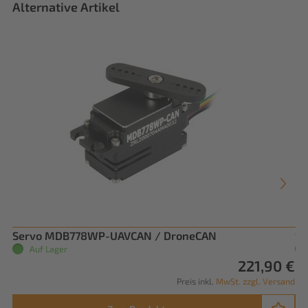
Alternative Artikel
Servo MDB778WP-UAVCAN / DroneCAN
Se
Auf Lager
221,90 €
Preis inkl.
MwSt. zzgl. Versand