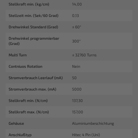
Stellkraft min. (kg/cm)
14,00
Stellzeit min. (Sek/60 Grad)
0,13
Drehwinkel Standard (Grad)
± 60°
Drehwinkel programmierbar
300°
(Grad)
Multi Turn
± 32760 Turns
Contniuos Rotation
Nein
Stromverbrauch Leerlauf (mA)
50
Stromverbrauch max. (mA)
5000
Stellkraft min. (N/cm)
137,30
Stellkraft max. (N/cm)
157,00
Gehäuse
Aluminiumbeschichtung
Anschlußtyp
Hitec 4 Pin (Uni)