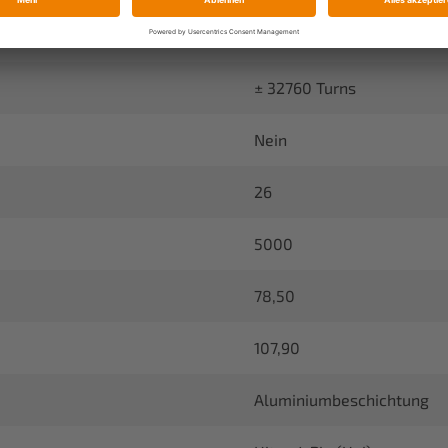
300°
± 32760 Turns
Nein
26
5000
78,50
107,90
Aluminiumbeschichtung