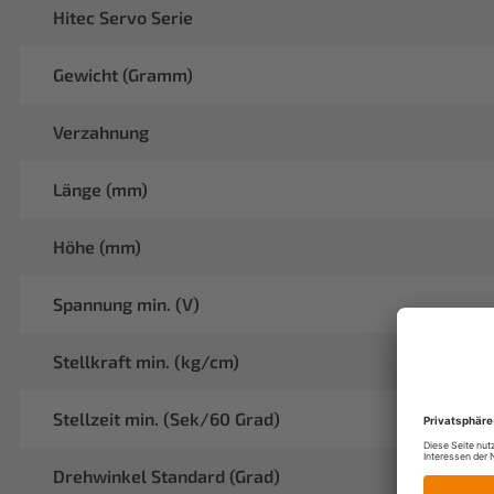
Hitec Servo Serie
Gewicht (Gramm)
Verzahnung
Länge (mm)
Höhe (mm)
Spannung min. (V)
Stellkraft min. (kg/cm)
Stellzeit min. (Sek/60 Grad)
Drehwinkel Standard (Grad)