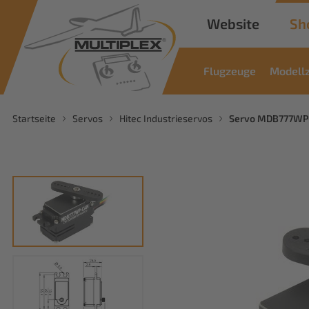
Website
Sh
Flugzeuge
Modell
Startseite
Servos
Hitec Industrieservos
Servo MDB777WP