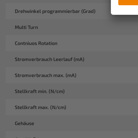
Drehwinkel programmierbar (Grad)
Multi Turn
Contniuos Rotation
Stromverbrauch Leerlauf (mA)
Stromverbrauch max. (mA)
Stellkraft min. (N/cm)
Stellkraft max. (N/cm)
Gehäuse