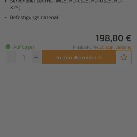
Servohebel Set (HD-IM25, HD-LS25, HD-OS25, HD-
X25)
Befestigungsmaterial
198,80 €
Auf Lager
Preis inkl.
MwSt. zzgl. Versand
In den Warenkorb