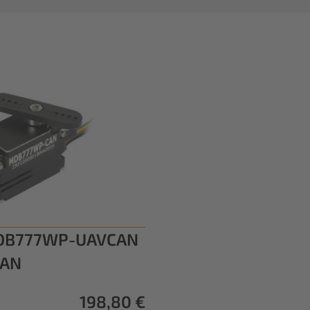
DB777WP-UAVCAN
CAN
198,80 €