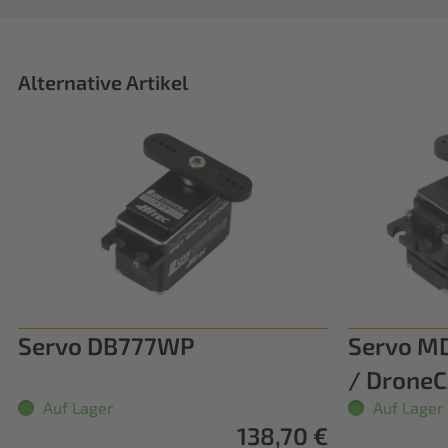
Alternative Artikel
Servo DB777WP
Servo M
/ Drone
Auf Lager
Auf Lager
138,70 €