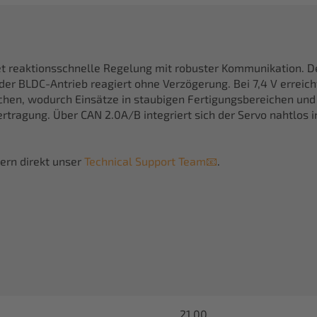
reaktionsschnelle Regelung mit robuster Kommunikation. De
er BLDC-Antrieb reagiert ohne Verzögerung. Bei 7,4 V erreicht
uchen, wodurch Einsätze in staubigen Fertigungsbereichen u
bertragung. Über CAN 2.0A/B integriert sich der Servo nahtlo
ern direkt unser
Technical Support Team📧
.
21,00