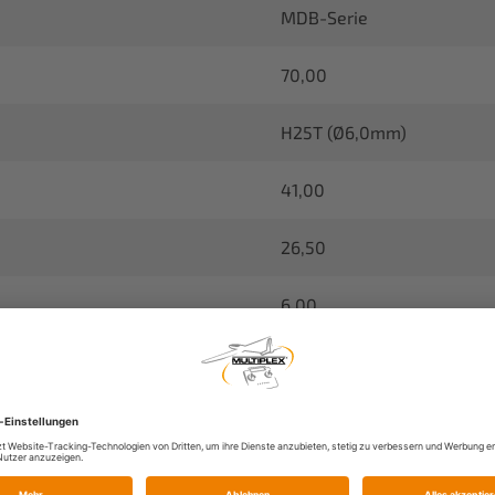
MDB-Serie
70,00
H25T (Ø6,0mm)
41,00
26,50
6,00
8,00
0,08
± 60°