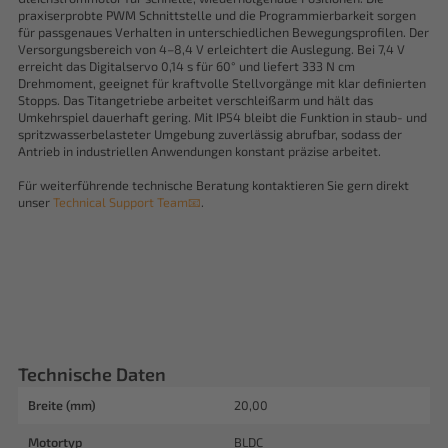
praxiserprobte PWM Schnittstelle und die Programmierbarkeit sorgen
für passgenaues Verhalten in unterschiedlichen Bewegungsprofilen. Der
Versorgungsbereich von 4–8,4 V erleichtert die Auslegung. Bei 7,4 V
erreicht das Digitalservo 0,14 s für 60° und liefert 333 N cm
Drehmoment, geeignet für kraftvolle Stellvorgänge mit klar definierten
Stopps. Das Titangetriebe arbeitet verschleißarm und hält das
Umkehrspiel dauerhaft gering. Mit IP54 bleibt die Funktion in staub- und
spritzwasserbelasteter Umgebung zuverlässig abrufbar, sodass der
Antrieb in industriellen Anwendungen konstant präzise arbeitet.
Für weiterführende technische Beratung kontaktieren Sie gern direkt
unser
Technical Support Team📧
.
Technische Daten
Breite (mm)
20,00
Motortyp
BLDC