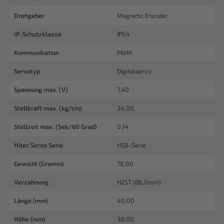
Drehgeber
Magnetic Encoder
IP-Schutzklasse
IP54
Kommunikation
PWM
Servotyp
Digitalservo
Spannung max. (V)
7,40
Stellkraft max. (kg/cm)
34,00
Stellzeit max. (Sek/60 Grad)
0,14
Hitec Servo Serie
HSB-Serie
Gewicht (Gramm)
78,00
Verzahnung
H25T (Ø6,0mm)
Länge (mm)
40,00
Höhe (mm)
38,00