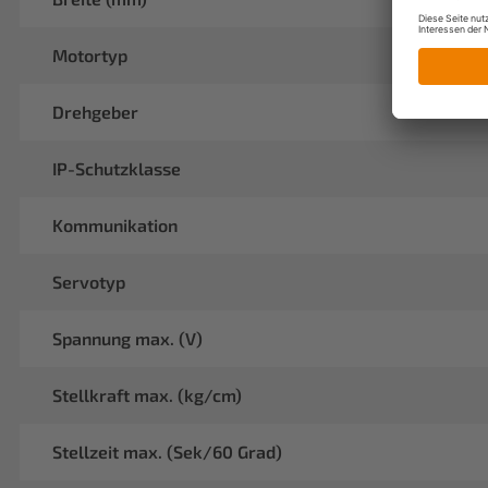
Motortyp
Drehgeber
IP-Schutzklasse
Kommunikation
Servotyp
Spannung max. (V)
Stellkraft max. (kg/cm)
Stellzeit max. (Sek/60 Grad)