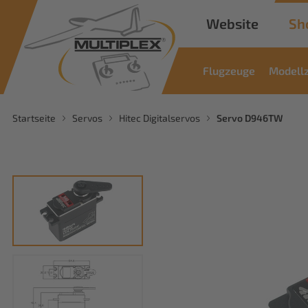
Website
Sh
Flugzeuge
Modell
Startseite
Servos
Hitec Digitalservos
Servo D946TW