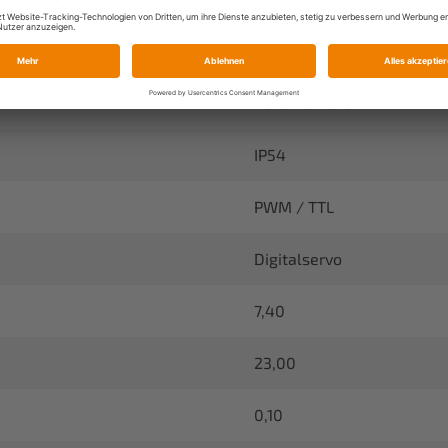
Coreless
Potentiometer
IP54
PWM / TTL
Digitalservo
7,40
23,00
0,10