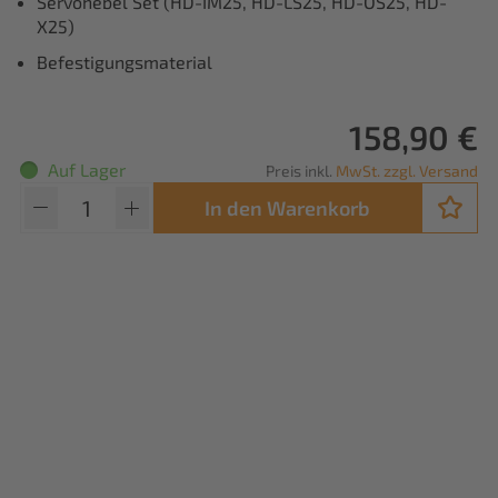
Servohebel Set (HD-IM25, HD-LS25, HD-OS25, HD-
X25)
Befestigungsmaterial
158,90 €
Auf Lager
Preis inkl.
MwSt. zzgl. Versand
In den Warenkorb