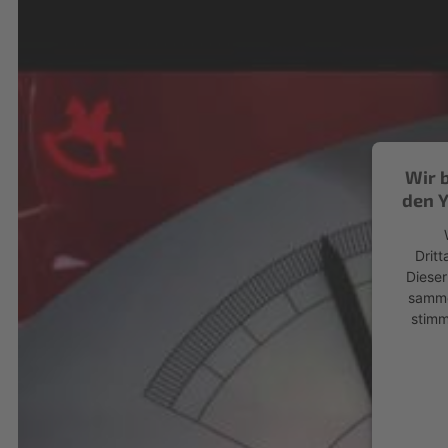
Wir 
den Y
Dritt
Dieser
sammel
stimm