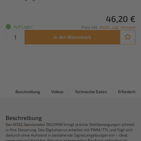
46,20 €
Auf Lager
Preis inkl.
MwSt. zzgl. Versand
In den Warenkorb
Beschreibung
Videos
Technische Daten
Erforderlich
Beschreibung
Der HiTEC Servomotor D625MW bringt präzise Stellbewegungen schnell
in Ihre Steuerung. Das Digitalservo arbeitet mit PWM/TTL und fügt sich
dadurch ohne Aufwand in bestehende Signalumgebungen ein – ideal,
wenn ein verlässlicher Aktuator in kompakter Bauform gefordert ist.