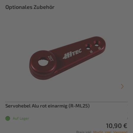
Optionales Zubehör
Servohebel Alu rot einarmig (R-ML25)
Se
OS
Auf Lager
10,90 €
Preis inkl.
MwSt. zzgl. Versand