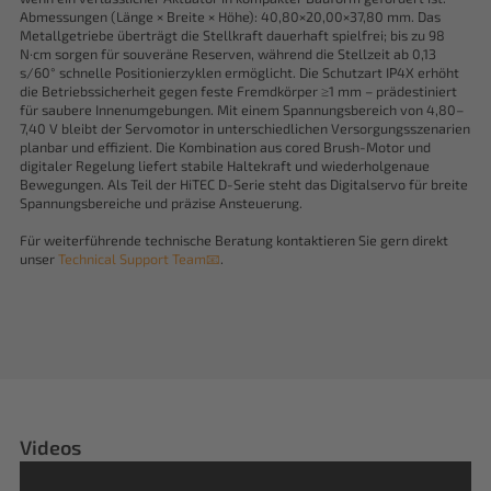
Abmessungen (Länge × Breite × Höhe): 40,80×20,00×37,80 mm. Das
Metallgetriebe überträgt die Stellkraft dauerhaft spielfrei; bis zu 98
N·cm sorgen für souveräne Reserven, während die Stellzeit ab 0,13
s/60° schnelle Positionierzyklen ermöglicht. Die Schutzart IP4X erhöht
die Betriebssicherheit gegen feste Fremdkörper ≥1 mm – prädestiniert
für saubere Innenumgebungen. Mit einem Spannungsbereich von 4,80–
7,40 V bleibt der Servomotor in unterschiedlichen Versorgungsszenarien
planbar und effizient. Die Kombination aus cored Brush-Motor und
digitaler Regelung liefert stabile Haltekraft und wiederholgenaue
Bewegungen. Als Teil der HiTEC D-Serie steht das Digitalservo für breite
Spannungsbereiche und präzise Ansteuerung.
Für weiterführende technische Beratung kontaktieren Sie gern direkt
unser
Technical Support Team📧
.
Videos