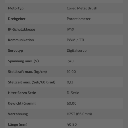
Motortyp
Cored Metal Brush
Drehgeber
Potentiometer
IP-Schutzklasse
IP4X
Kommunikation
PWM / TTL
Servotyp
Digitalservo
Spannung max. (V)
7,40
Stellkraft max. (kg/cm)
10,00
Stellzeit max. (Sek/60 Grad)
0,13
Hitec Servo Serie
D-Serie
Gewicht (Gramm)
60,00
Verzahnung
H25T (Ø6,0mm)
Länge (mm)
40,80