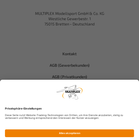
MULTIPLEX Modellsport GmbH & Co. KG
Westliche Gewerbestr. 1
75015 Bretten • Deutschland
Kontakt
AGB (Gewerbekunden)
AGB (Privatkunden)
Datenschutz
Compliance-Hitec
Impressum