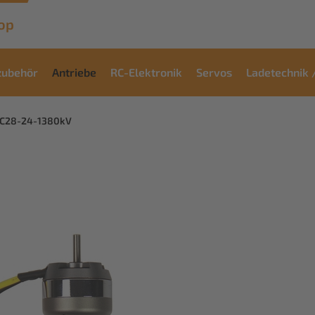
op
zubehör
Antriebe
RC-Elektronik
Servos
Ladetechnik 
 C28-24-1380kV