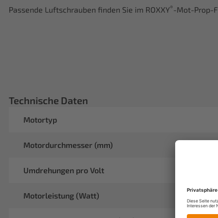
®
Passende Luftschrauben finden Sie im ROXXY
-Mot-Prop-F
Technische Daten
Motortyp
Motordurchmesser (mm)
Umdrehungen pro Volt
Motorleistung (Watt)