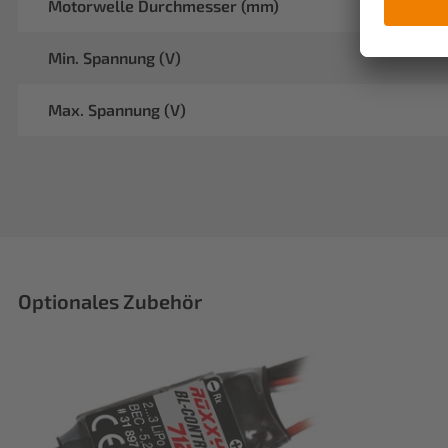
Motorwelle Durchmesser (mm)
Min. Spannung (V)
Max. Spannung (V)
Optionales Zubehör