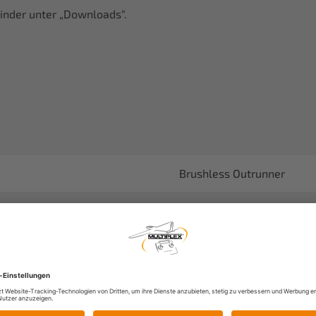
inder unter „Downloads“.
Brushless Outrunner
28
1380
105