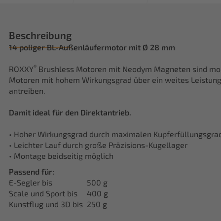
Beschreibung
14 poliger BL-Außenläufermotor mit Ø 28 mm
®
ROXXY
Brushless Motoren mit Neodym Magneten sind mode
Motoren mit hohem Wirkungsgrad über ein weites Leistung
antreiben.
Damit ideal für den Direktantrieb.
• Hoher Wirkungsgrad durch maximalen Kupferfüllungsgr
• Leichter Lauf durch große Präzisions-Kugellager
• Montage beidseitig möglich
Passend für:
E-Segler bis
500 g
Scale und Sport bis
400 g
Kunstflug und 3D bis
250 g