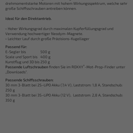
drehmomentstarke Motoren mit hohem Wirkungsspektrum, welche sehr
große Schiffsschrauben antreiben können.
Ideal für den Direktantrieb.
• Hoher Wirkungsgrad durch maximalen Kupferfüllungsgrad und
Verwendung hochwertiger Neodym-Magnete.
• Leichter Lauf durch große Präzisions-Kugellager
Passend für:
E-Segler bis
500 g
Scale und Sport bis
400 g
Kunstflug und 3D bis
250 g
®
Passende Luftschrauben
finden Sie im ROXXY
-Mot-Prop-Finder unter
„Downloads“.
Passende Schiffsschrauben:
30 mm 3-Blatt bei 2S–LiPO Akku (7,4 V), Laststrom: 1,8 A, Standschub:
250 g
30 mm 3-Blatt bei 3S–LiPO Akku (12 V), Laststrom: 2,8 A, Standschub:
350 g