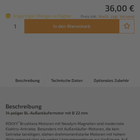
36,00 €
In geringer Menge verfügbar.
Preis inkl.
MwSt. zzgl. Versand
In den Warenkorb
Beschreibung
Technische Daten
Optionales Zubehör
Beschreibung
14 poliger BL-Außenläufermotor mit Ø 22 mm
®
ROXXY
Brushless Motoren mit Neodym Magneten sind modernste
Elektro-Antriebe. Besonders mit Außenläufer-Motoren, die kein
Getriebe benötigen, stehen drehmomentstarke Motoren mit hohem
Wirkungsgrad über ein weites Leistungsspektrum zur Verfügung. Auf