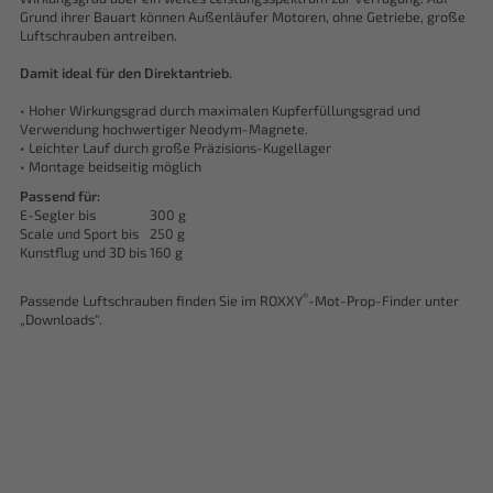
Grund ihrer Bauart können Außenläufer Motoren, ohne Getriebe, große
Luftschrauben antreiben.
Damit ideal für den Direktantrieb.
• Hoher Wirkungsgrad durch maximalen Kupferfüllungsgrad und
Verwendung hochwertiger Neodym-Magnete.
• Leichter Lauf durch große Präzisions-Kugellager
• Montage beidseitig möglich
Passend für:
E-Segler bis
300 g
Scale und Sport bis
250 g
Kunstflug und 3D bis
160 g
®
Passende Luftschrauben finden Sie im ROXXY
-Mot-Prop-Finder unter
„Downloads“.