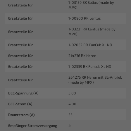
1-03159 BK Solius (made by
Ersatzteile für
MPX)
Ersatzteile für
1-00900 RR Lentus
1-03231 RR Lentus (made by
Ersatzteile für
MPX)
Ersatzteile für
1-02052 RR FunCub XL ND
Ersatzteile für
214276 BK Heron
Ersatzteile für
1-02339 BK Funcub XL ND
264276 RR Heron mit BL-Antrieb
Ersatzteile für
(made by MPX)
BEC-Spannung (V)
5,00
BEC-Strom (A)
4,00
Dauerstrom (A)
55
Empfänger Stromversorgung
Ja