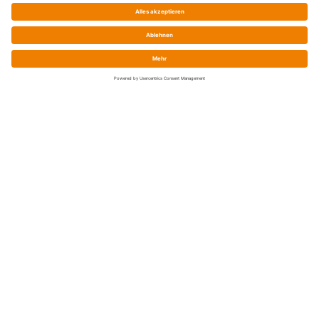
Service
Shop-FAQ
Preise / Zahlung / Versand
Batteriegesetz
Widerrufsrecht
Konformitätserklärungen