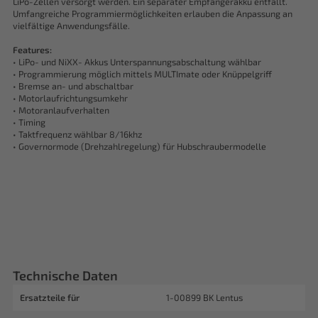
LiPo-Zellen versorgt werden. Ein separater Empfängerakku entfällt.
Umfangreiche Programmiermöglichkeiten erlauben die Anpassung an
vielfältige Anwendungsfälle.
Features:
• LiPo- und NiXX- Akkus Unterspannungsabschaltung wählbar
• Programmierung möglich mittels MULTImate oder Knüppelgriff
• Bremse an- und abschaltbar
• Motorlaufrichtungsumkehr
• Motoranlaufverhalten
• Timing
• Taktfrequenz wählbar 8/16khz
• Governormode (Drehzahlregelung) für Hubschraubermodelle
Technische Daten
Ersatzteile für
1-00899 BK Lentus