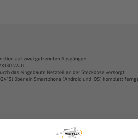
nktion auf zwei getrennten Ausgängen
2X130 Watt
urch das eingebaute Netzteil an der Steckdose versorgt
02415) über ein Smartphone (Android und IOS) komplett fern