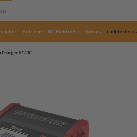
op
zubehör
Antriebe
RC-Elektronik
Servos
Ladetechnik 
o Charger AC/DC