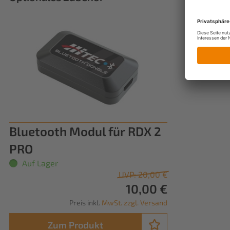
Bluetooth Modul für RDX 2
PRO
Auf Lager
UVP: 20,00 €
10,00 €
Preis inkl.
MwSt. zzgl. Versand
Zum Produkt