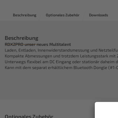
Beschreibung
Optionales Zubehör
Downloads
Beschreibung
RDX2PRO unser neues Multitalent
Laden, Entladen, Innenwiderstandsmessung und Netzteilfu
Kompakte Abmessungen und trotzdem Leistungsstark mit 
Unterwegs flexibel am DC Eingang oder stationär daheim d
Kann mit dem separat erhältlichem Bluetooth Dongle (#1-
Optionales Zubehör