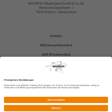
MULTIPLEX Modellsport GmbH & Co. KG
Westliche Gewerbestr. 1
75015 Bretten • Deutschland
Kontakt
AGB (Gewerbekunden)
AGB (Privatkunden)
Datenschutz
Compliance-Hitec
Impressum