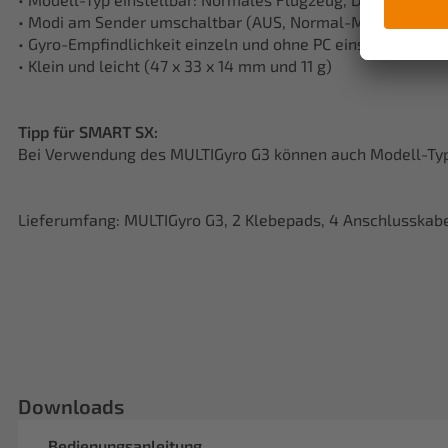
• Modi am Sender umschaltbar (AUS, Normal-Modus, Head
• Gyro-Empfindlichkeit einzeln und ohne PC einstellbar
• Klein und leicht (47 x 33 x 14 mm und 11 g)
Tipp für SMART SX:
Bei Verwendung des MULTIGyro G3 können auch Modell-Type
Lieferumfang: MULTIGyro G3, 2 Klebepads, 4 Anschlusskabe
Downloads
Bedienungsanleitung