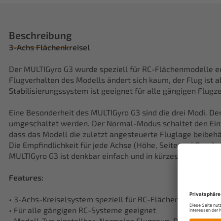
Beschreibung
3-Achs Flächenkreisel
Der MULTIGyro G3 wurde speziell für RC-Flächenmodelle entw
Flugverhalten des Modells ändert sich kaum, der Flug ist 
Stabilisierungssystem ist geeignet für alle gängigen Flug
Eine Besonderheit des MULTIGyro G3 sind die drei Modi. D
umgeschaltet werden. Der Normal-Modus schaltet den Einf
dass das Modell die zuletzt angesteuerte Fluglage beibehä
Die Empfindlichkeit für jede Achse (Höhe, Seite und Quer)
MULTIGyro G3 ist denkbar einfach und in kürzester Zeit erle
Features:
• 3-Achs-Kreiselsystem speziell für RC-Flächenmodelle
• Für alle gängigen RC-Systeme geeignet
• Modell-Typ einstellbar: Normales Flugzeug, Delta- oder N