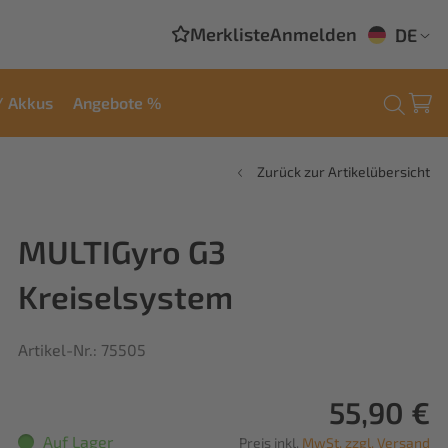
Merkliste
Anmelden
DE
/ Akkus
Angebote %
Zurück zur Artikelübersicht
MULTIGyro G3
Kreiselsystem
Artikel-Nr.: 75505
55,90 €
Auf Lager
Preis inkl.
MwSt. zzgl. Versand