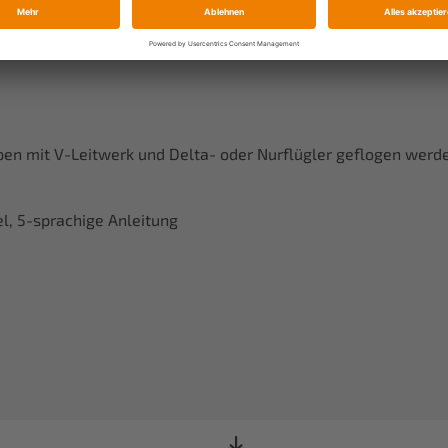
ing Hold)
n mit V-Leitwerk und Delta- oder Nurflügler geflogen werd
l, 5-sprachige Anleitung