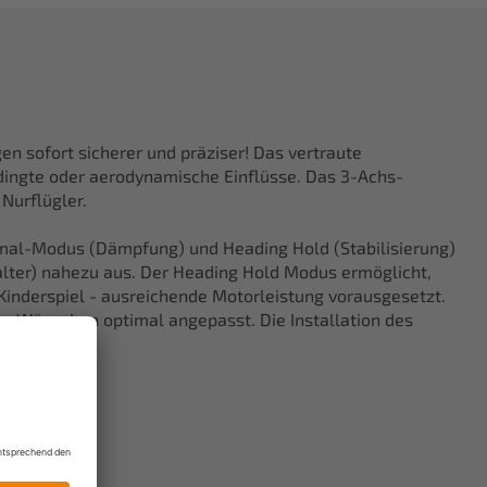
en sofort sicherer und präziser! Das vertraute
edingte oder aerodynamische Einflüsse. Das 3-Achs-
Nurflügler.
rmal-Modus (Dämpfung) und Heading Hold (Stabilisierung)
lter) nahezu aus. Der Heading Hold Modus ermöglicht,
Kinderspiel - ausreichende Motorleistung vorausgesetzt.
ren Wünschen optimal angepasst. Die Installation des