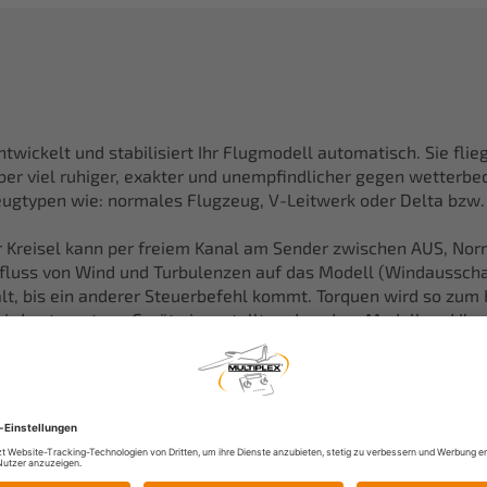
ickelt und stabilisiert Ihr Flugmodell automatisch. Sie flieg
aber viel ruhiger, exakter und unempfindlicher gegen wetterb
zeugtypen wie: normales Flugzeug, V-Leitwerk oder Delta bzw. 
er Kreisel kann per freiem Kanal am Sender zwischen AUS, No
luss von Wind und Turbulenzen auf das Modell (Windausscha
lt, bis ein anderer Steuerbefehl kommt. Torquen wird so zum 
 wird getrennt am Gerät eingestellt und so dem Modell und Ih
digt.
urflügler, V-Leitwerk