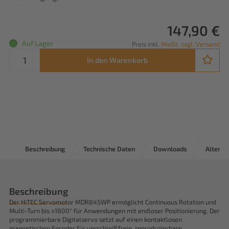
147,90 €
Auf Lager
Preis inkl.
MwSt. zzgl. Versand
In den Warenkorb
Beschreibung
Technische Daten
Downloads
Alternat
Beschreibung
Der HiTEC Servomotor MDR845WP ermöglicht Continuous Rotation und
Multi-Turn bis ±1800° für Anwendungen mit endloser Positionierung. Der
programmierbare Digitalservo setzt auf einen kontaktlosen
magnetischen Encoder für verschleißfreie, reproduzierbare