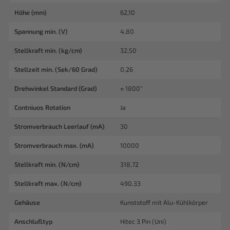
Höhe (mm)
62,10
Spannung min. (V)
4,80
Stellkraft min. (kg/cm)
32,50
Stellzeit min. (Sek/60 Grad)
0,26
Drehwinkel Standard (Grad)
± 1800°
Contniuos Rotation
Ja
Stromverbrauch Leerlauf (mA)
30
Stromverbrauch max. (mA)
10000
Stellkraft min. (N/cm)
318,72
Stellkraft max. (N/cm)
490,33
Gehäuse
Kunststoff mit Alu-Kühlkörper
Anschlußtyp
Hitec 3 Pin (Uni)