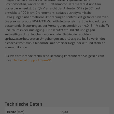
Positionsdaten, während der Bürstenmotor Befehle direkt und fein
dosierbar umsetzt. Bei 7,4 V erreicht der Aktuator 0,17 s je 60° und
entwickelt 490 N cm Drehmoment, sodass auch dynamische
Bewegungen über mehrere Umdrehungen kontrolliert gefahren werden.
Die praxiserprobte PWM/TTL-Schnittstelle erleichtert die Anbindung an
bestehende Steuerungen, der Versorgungsbereich von 4,0–8,4 V schafft
Spielraum in der Auslegung. IP67 schützt staubdicht und gegen
zeitweiliges Untertauchen, wodurch der Betrieb in feuchten,
spritzwasserbelasteten Umgebungen zuverlässig bleibt. So verbindet
dieser Servo flexible Kinematik mit präziser Regelbarkeit und stabiler
Kommunikation.
Für weiterführende technische Beratung kontaktieren Sie gern direkt
unser
Technical Support Team📧
.
Technische Daten
Breite (mm)
32,00