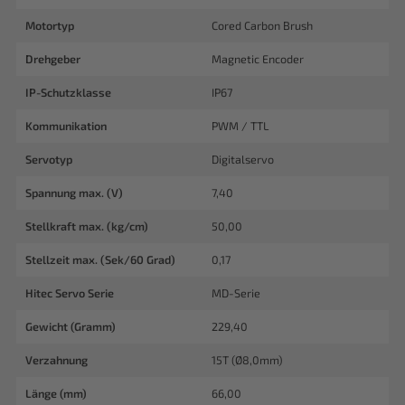
Motortyp
Cored Carbon Brush
Drehgeber
Magnetic Encoder
IP-Schutzklasse
IP67
Kommunikation
PWM / TTL
Servotyp
Digitalservo
Spannung max. (V)
7,40
Stellkraft max. (kg/cm)
50,00
Stellzeit max. (Sek/60 Grad)
0,17
Hitec Servo Serie
MD-Serie
Gewicht (Gramm)
229,40
Verzahnung
15T (Ø8,0mm)
Länge (mm)
66,00