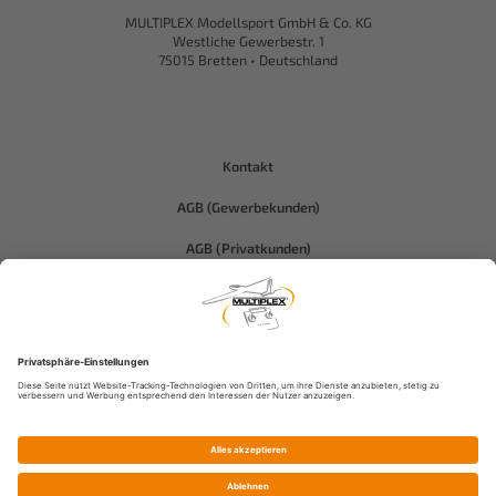
MULTIPLEX Modellsport GmbH & Co. KG
Westliche Gewerbestr. 1
75015 Bretten • Deutschland
Kontakt
AGB (Gewerbekunden)
AGB (Privatkunden)
Datenschutz
Compliance-Hitec
Impressum