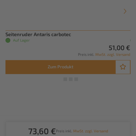
Seitenruder Antaris carbotec
Ka
Auf Lager
51,00 €
Preis inkl.
MwSt. zzgl. Versand
Zum Produkt
73,60 €
Preis inkl.
MwSt. zzgl. Versand